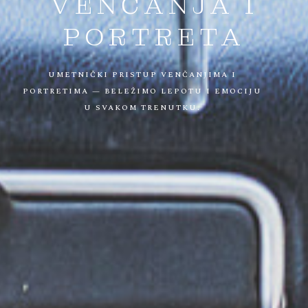
VENČANJA
I
PORTRETA
UMETNIČKI
PRISTUP
VENČANJIMA
I
PORTRETIMA
—
BELEŽIMO
LEPOTU
I
EMOCIJU
U
SVAKOM
TRENUTKU.