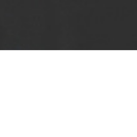
20+ godina posvećenosti
venčanjima i