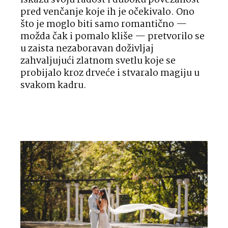
iskažu svoju radost i duboku povezanost
pred venčanje koje ih je očekivalo. Ono
što je moglo biti samo romantično —
možda čak i pomalo kliše — pretvorilo se
u zaista nezaboravan doživljaj
zahvaljujući zlatnom svetlu koje se
probijalo kroz drveće i stvaralo magiju u
svakom kadru.