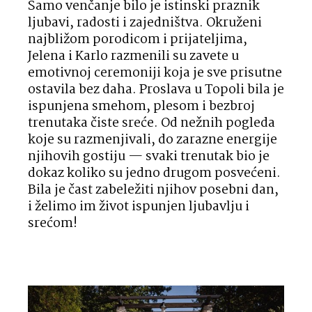
Samo venčanje bilo je istinski praznik
ljubavi, radosti i zajedništva. Okruženi
najbližom porodicom i prijateljima,
Jelena i Karlo razmenili su zavete u
emotivnoj ceremoniji koja je sve prisutne
ostavila bez daha. Proslava u Topoli bila je
ispunjena smehom, plesom i bezbroj
trenutaka čiste sreće. Od nežnih pogleda
koje su razmenjivali, do zarazne energije
njihovih gostiju — svaki trenutak bio je
dokaz koliko su jedno drugom posvećeni.
Bila je čast zabeležiti njihov posebni dan,
i želimo im život ispunjen ljubavlju i
srećom!