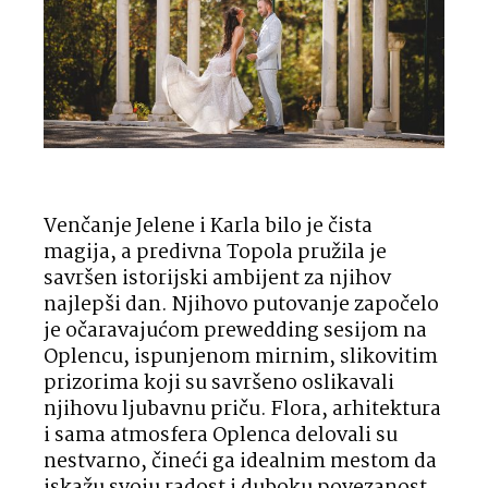
Venčanje Jelene i Karla bilo je čista
magija, a predivna Topola pružila je
savršen istorijski ambijent za njihov
najlepši dan. Njihovo putovanje započelo
je očaravajućom prewedding sesijom na
Oplencu, ispunjenom mirnim, slikovitim
prizorima koji su savršeno oslikavali
njihovu ljubavnu priču. Flora, arhitektura
i sama atmosfera Oplenca delovali su
nestvarno, čineći ga idealnim mestom da